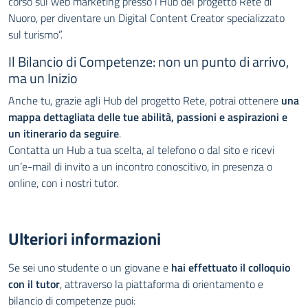
corso sul web marketing presso l’Hub del progetto Rete di
Nuoro, per diventare un Digital Content Creator specializzato
sul turismo”.
Il Bilancio di Competenze: non un punto di arrivo,
ma un Inizio
Anche tu, grazie agli Hub del progetto Rete, potrai ottenere
una
mappa dettagliata delle tue abilità, passioni e aspirazioni e
un itinerario da seguire
.
Contatta un Hub a tua scelta, al telefono o dal sito e ricevi
un’e-mail di invito a un incontro conoscitivo, in presenza o
online, con i nostri tutor.
Ulteriori informazioni
Ulteriori informazioni
Se sei uno studente o un giovane e
hai effettuato il colloquio
con il tutor
, attraverso la piattaforma di orientamento e
bilancio di competenze puoi: