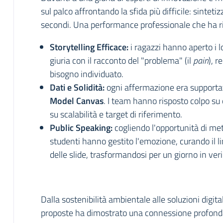
sul palco affrontando la sfida più difficile: sinteti
secondi. Una performance professionale che ha ri
Storytelling Efficace:
i ragazzi hanno aperto i l
giuria con il racconto del "problema" (il
pain
), 
bisogno individuato.
Dati e Solidità:
ogni affermazione era supporta
Model Canvas
. I team hanno risposto colpo su
su scalabilità e target di riferimento.
Public Speaking:
c
ogliendo l'opportunità di mett
studenti hanno gestito l'emozione, curando il li
delle slide, trasformandosi per un giorno in veri
Dalla sostenibilità ambientale alle soluzioni digitali
proposte ha dimostrato una connessione profonda c