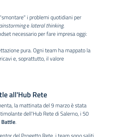
"smontare" i problemi quotidiani per
ainstorming
e
lateral thinking
.
ndset necessario per fare impresa oggi:
ettazione pura. Ogni team ha mappato la
icavi e, soprattutto, il valore
tle all'Hub Rete
menta, la mattinata del 9 marzo è stata
stimolante dell'Hub Rete di Salerno, i 50
 Battle
.
entor del Progetto Rete, i team sono saliti