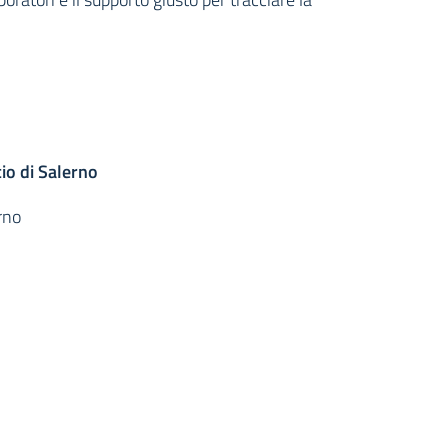
o di Salerno
rno