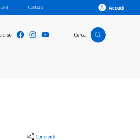
Accedi
uenti
Contatti
https://www.facebook.com/PcmGiovaniServiziocivile
https://www.instagram.com/giovani_e_servizio_ci
https://www.youtube.com/@dipartimentopo
ici su
Cerca
Condividi