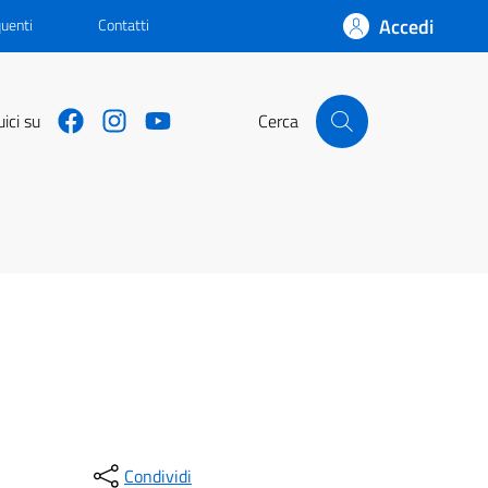
Accedi
uenti
Contatti
https://www.facebook.com/PcmGiovaniServiziocivile
https://www.instagram.com/giovani_e_servizio_ci
https://www.youtube.com/@dipartimentopo
ici su
Cerca
Condividi