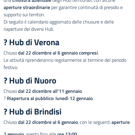
una
chiusura aziendale
degli Hub territoriali, con alcune
aperture straordinarie
per garantire continuità di presidio e
supporto sui territori.
Di seguito il calendario aggiornato delle chiusure e delle
riaperture dei diversi Hub.
? Hub di Verona
Chiuso
dal 22 dicembre al 6 gennaio compresi
.
Le attività riprenderanno regolarmente al termine del periodo
festivo.
? Hub di Nuoro
Chiuso
dal 22 dicembre all’11 gennaio
.
?
Riapertura al pubblico: lunedì 12 gennaio
.
? Hub di Brindisi
Chiuso
dal 22 dicembre al 6 gennaio
, con le seguenti
aperture
:
2 gennaio
, aperto fino alle
ore 13:00