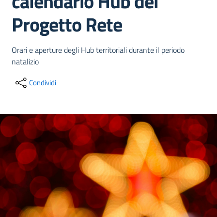
calendario Hub del
Progetto Rete
Dettagli della notizia
Orari e aperture degli Hub territoriali durante il periodo
natalizio
Condividi