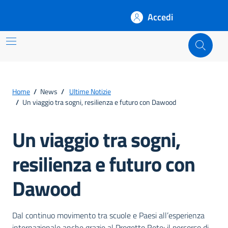
Accedi
Rete
Home
/
News
/
Ultime Notizie
/
Un viaggio tra sogni, resilienza e futuro con Dawood
Un viaggio tra sogni,
resilienza e futuro con
Dawood
Dettagli della notizia
Dal continuo movimento tra scuole e Paesi all’esperienza
internazionale anche grazie al Progetto Rete: il percorso di